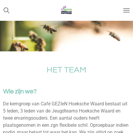
Ga
direct
naar
de
hoofdinhoud
HET TEAM
Wie zijn we?
De kerngroep van Café GEZIeN Hoeksche Waard bestaat uit
5 leden, 3 leden van de Jeugdteams Hoeksche Waard en
twee ervaringsouders. Een aantal ouders heeft
plaatsgenomen in een zgn flexibele schil. Oproepbaar indien
nodig, maar belast tot waar het kan. We zijn altijd op zoek