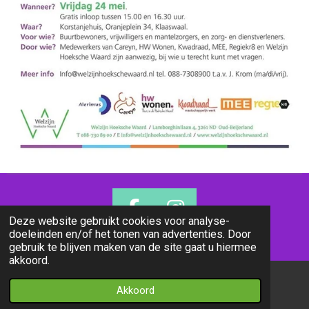
F
I
Deze website gebruikt cookies voor analyse-
doeleinden en/of het tonen van advertenties. Door
a
n
© 2019 - 2026 cafegezienhw
gebruik te blijven maken van de site gaat u hiermee
c
s
akkoord.
e
t
Akkoord
b
a
E-mailadres
Facebook